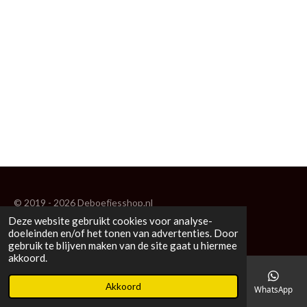
© 2019 - 2026 Deboefjesshop.nl
Deze website gebruikt cookies voor analyse-
Powered by
JouwWeb
doeleinden en/of het tonen van advertenties. Door
gebruik te blijven maken van de site gaat u hiermee
akkoord.
Akkoord
E-mailadres
Telefoonnummer
Kaart
Facebook
WhatsApp