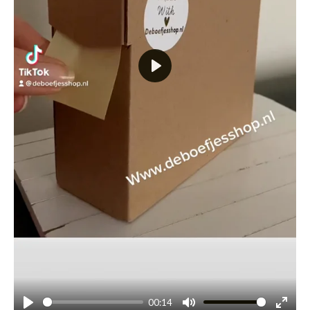
P
l
a
y
00:14