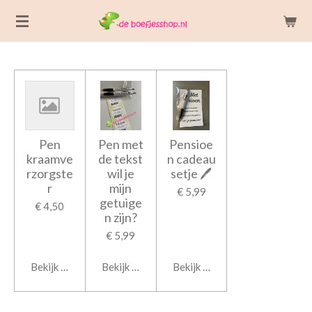
Ga
direct
naar
de
hoofdinhoud
Pen
Pen met
Pensioe
kraamve
de tekst
n cadeau
rzorgste
wil je
setje 🖊
r
mijn
€ 5,99
getuige
€ 4,50
n zijn?
€ 5,99
Bekijk details
Bekijk details
Bekijk details