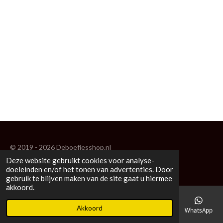
© 2019 - 2026 Deboefjesshop.nl
Deze website gebruikt cookies voor analyse-
Powered by
JouwWeb
doeleinden en/of het tonen van advertenties. Door
gebruik te blijven maken van de site gaat u hiermee
akkoord.
Akkoord
E-mailadres
Telefoonnummer
Kaart
Facebook
WhatsApp