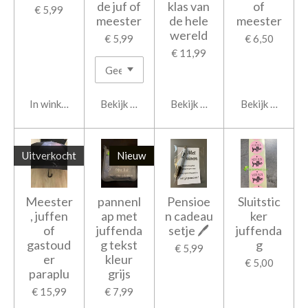
de juf of
klas van
of
€ 5,99
meester
de hele
meester
wereld
€ 5,99
€ 6,50
€ 11,99
In winkelwagen
Bekijk details
Bekijk details
Bekijk details
Uitverkocht
Nieuw
Meester
pannenl
Pensioe
Sluitstic
, juffen
ap met
n cadeau
ker
of
juffenda
setje 🖊
juffenda
gastoud
g tekst
g
€ 5,99
er
kleur
€ 5,00
paraplu
grijs
€ 15,99
€ 7,99