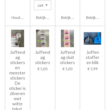
Houd mij op de hoogte
Bekijk details
Bekijk details
Bekijk details
Juffend
Juffend
Juffend
Juffen
ag
ag
ag sluit
stoffer
stickers
stickers
stickers
en blik
en
€ 5,00
€ 5,00
€ 5,99
meester
stickers
De
sticker is
zilveren
met
witte
tekst.