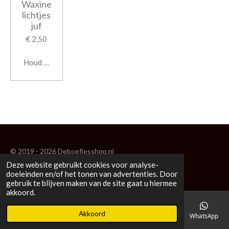
Waxine
lichtjes
juf
€ 2,50
Houd mij op de hoogte
© 2019 - 2026 Deboefjesshop.nl
Deze website gebruikt cookies voor analyse-
Powered by
JouwWeb
doeleinden en/of het tonen van advertenties. Door
gebruik te blijven maken van de site gaat u hiermee
akkoord.
Akkoord
E-mailadres
Telefoonnummer
Kaart
Facebook
WhatsApp