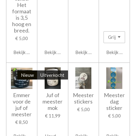
Het
formaat
is 3,5
hoog en
breed.
€ 5,00
Bekijk details
Bekijk details
Bekijk details
Bekijk details
Nieuw
Uitverkocht
Emmer
Juf of
Meester
Meester
voor de
meester
stickers
dag
juf of
mok
sticker
€ 5,00
meester
€ 11,99
€ 5,00
€ 8,50
Bekijk details
Houd mij op de hoogte
Bekijk details
Bekijk details