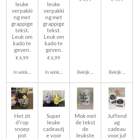
leuke
leuke
verpakki
verpakki
ng met
ng met
grappige
grappige
tekst.
tekst.
Leuk om
Leuk om
kado te
kado te
geven.
geven.
€ 6,99
€ 6,99
In winkelwagen
In winkelwagen
Bekijk details
Bekijk details
Het zit
Super
Mok met
Juffend
d’rop
leuke
de tekst
ag
snoep
cadeautj
de
cadeau
pot
e voor
leukste
voor juf