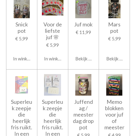
Snick
Voor de
Juf mok
Mars
pot
liefste
pot
€ 11,99
juf 🌸
€ 5,99
€ 5,99
€ 5,99
In winkelwagen
In winkelwagen
Bekijk details
Bekijk details
Superleu
Superleu
Juffend
Memo
k zeepje
k zeepje
ag /
blokken
die
die
meester
voor juf
heerlijk
heerlijk
dag drop
of
fris ruikt.
fris ruikt.
pot
meester
In een
In een
€ 5,99
€ 4,99