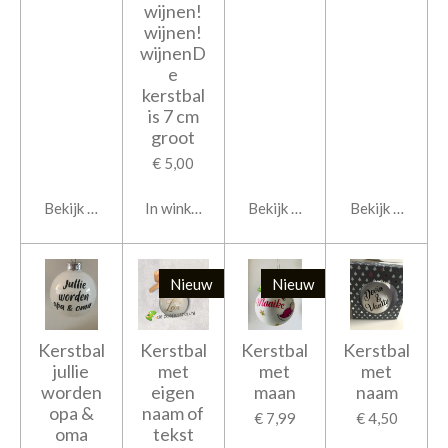
wijnen!
wijnen!
wijnenD
e
kerstbal
is 7 cm
groot
€ 5,00
Bekijk details
In winkelwagen
Bekijk details
Bekijk details
Nieuw
Nieuw
Kerstbal
Kerstbal
Kerstbal
Kerstbal
jullie
met
met
met
worden
eigen
maan
naam
opa &
naam of
€ 7,99
€ 4,50
oma
tekst