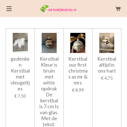
Ga
direct
naar
de
hoofdinhoud
gedenke
Kerstbal
Kerstbal
Kerstbal
n
Kleur is
our first
altijd in
Kerstbal
bruin
christma
ons hart
met
met
s as mr &
€ 4,75
vleugeltj
witte
mrs
es
opdruk
€ 8,99
De
€ 7,50
kerstbal
is 7 cm Is
van glas.
Met de
tekst: