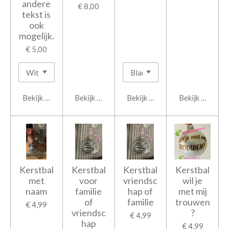
andere
€ 8,00
tekst is
ook
mogelijk.
€ 5,00
Bekijk details
Bekijk details
Bekijk details
Bekijk details
Kerstbal
Kerstbal
Kerstbal
Kerstbal
met
voor
vriendsc
wil je
naam
familie
hap of
met mij
of
familie
trouwen
€ 4,99
vriendsc
?
€ 4,99
hap
€ 4,99