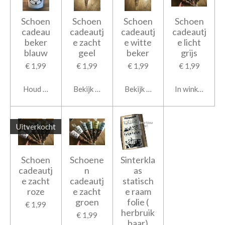
Schoen
Schoen
Schoen
Schoen
cadeau
cadeautj
cadeautj
cadeautj
beker
e zacht
e witte
e licht
blauw
geel
beker
grijs
€ 1,99
€ 1,99
€ 1,99
€ 1,99
Houd mij op de hoogte
Bekijk details
Bekijk details
In winkelwage
Uitverkocht
Schoen
Schoene
Sinterkla
cadeautj
n
as
e zacht
cadeautj
statisch
roze
e zacht
e raam
groen
folie (
€ 1,99
herbruik
€ 1,99
baar)