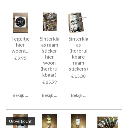
Tegeltje
Sinterkla
Sinterkla
hier
as raam
as
woont...
sticker
(herbrui
hier
kbare
€ 9,95
woon
raam
(herbrui
stickers)
kbaar)
€ 15,00
€ 15,99
Bekijk details
Bekijk details
Bekijk details
Uitverkocht