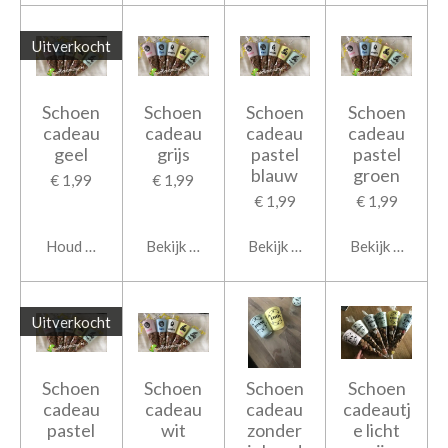
Uitverkocht
Schoen
Schoen
Schoen
Schoen
cadeau
cadeau
cadeau
cadeau
geel
grijs
pastel
pastel
blauw
groen
€ 1,99
€ 1,99
€ 1,99
€ 1,99
Houd mij op de hoogte
Bekijk details
Bekijk details
Bekijk details
Uitverkocht
Schoen
Schoen
Schoen
Schoen
cadeau
cadeau
cadeau
cadeautj
pastel
wit
zonder
e licht