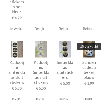
stickers
in het
kleur.
€ 4,99
In winkelwagen
Bekijk details
Bekijk details
Bekijk details
Uitverkocht
Kadootj
Kadootj
Sinterkla
Schoen
e
es
as
cadeau
sinterkla
Sinterkla
sluitstick
beker
as sluit
as sluit
ers
blauw
stickers
stickers
€ 5,00
€ 1,99
€ 5,00
€ 5,00
Bekijk details
Bekijk details
Bekijk details
Houd mij op d