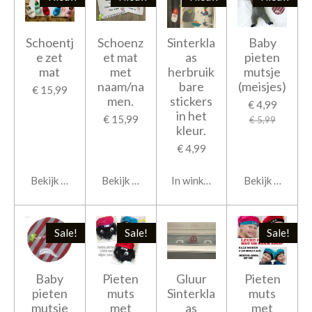
Schoentj
Schoenz
Sinterkla
Baby
e zet
et mat
as
pieten
mat
met
herbruik
mutsje
naam/na
bare
(meisjes)
€ 15,99
men.
stickers
€ 4,99
in het
€ 15,99
€ 5,99
kleur.
€ 4,99
Bekijk details
Bekijk details
In winkelwagen
Bekijk details
Sale!
Sale!
Sale!
Baby
Pieten
Gluur
Pieten
pieten
muts
Sinterkla
muts
mutsje
met
as
met