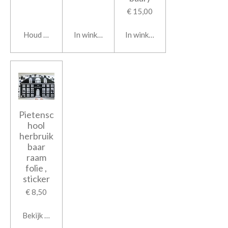
€ 15,00
Houd mij op de hoogte
In winkelwagen
In winkelwagen
Pietensc
hool
herbruik
baar
raam
folie ,
sticker
€ 8,50
Bekijk details