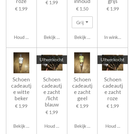
roze
inhoud
grijs
€ 1,99
€ 1,99
€ 1,50
€ 1,99
Houd mij op de hoogte
Bekijk details
Bekijk details
In winkelwage
Uitverkocht
Uitverkocht
Schoen
Schoen
Schoen
Schoen
cadeautj
cadeautj
cadeautj
cadeautj
e witte
e zacht
e zacht
e zacht
beker
/licht
geel
roze
blauw
€ 1,99
€ 1,99
€ 1,99
€ 1,99
Bekijk details
Houd mij op de hoogte
Bekijk details
Houd mij op d