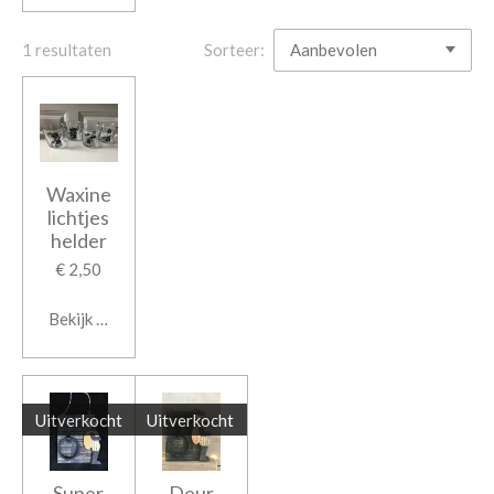
1 resultaten
Sorteer:
Waxine
lichtjes
helder
€ 2,50
Bekijk details
Uitverkocht
Uitverkocht
Super
Deur