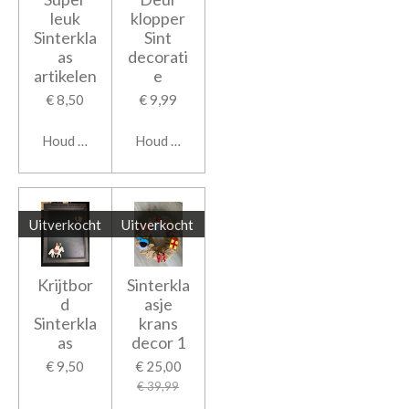
leuk
klopper
Sinterkla
Sint
as
decorati
artikelen
e
€ 8,50
€ 9,99
Houd mij op de hoogte
Houd mij op de hoogte
Uitverkocht
Uitverkocht
Krijtbor
Sinterkla
d
asje
Sinterkla
krans
as
decor 1
€ 9,50
€ 25,00
€ 39,99