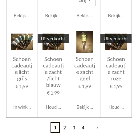
Bekijk details
Bekijk details
Bekijk details
Bekijk details
Uitverkocht
Uitverkocht
Schoen
Schoen
Schoen
Schoen
cadeautj
cadeautj
cadeautj
cadeautj
e licht
e zacht
e zacht
e zacht
grijs
/licht
geel
roze
blauw
€ 1,99
€ 1,99
€ 1,99
€ 1,99
In winkelwagen
Houd mij op de hoogte
Bekijk details
Houd mij op d
1
2
3
4