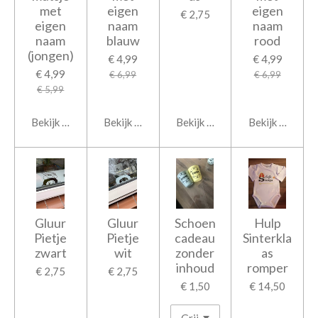
met
eigen
eigen
€ 2,75
eigen
naam
naam
naam
blauw
rood
(jongen)
€ 4,99
€ 4,99
€ 4,99
€ 6,99
€ 6,99
€ 5,99
Bekijk details
Bekijk details
Bekijk details
Bekijk details
Gluur
Gluur
Schoen
Hulp
Pietje
Pietje
cadeau
Sinterkla
zwart
wit
zonder
as
inhoud
romper
€ 2,75
€ 2,75
€ 1,50
€ 14,50