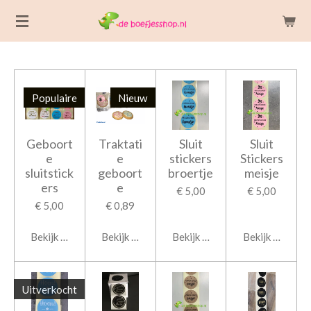
Ga
direct
naar
de
hoofdinhoud
Populaire
Nieuw
Geboort
Traktati
Sluit
Sluit
e
e
stickers
Stickers
sluitstick
geboort
broertje
meisje
ers
e
€ 5,00
€ 5,00
€ 5,00
€ 0,89
Bekijk details
Bekijk details
Bekijk details
Bekijk details
Uitverkocht