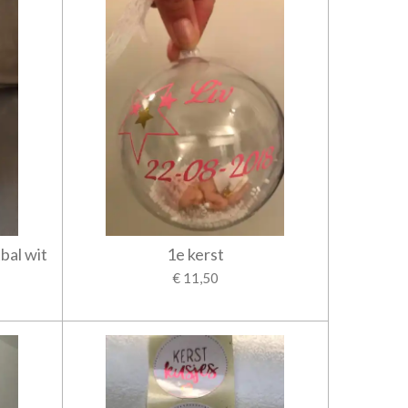
bal wit
1e kerst
€ 11,50