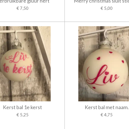
erbruikbare gluur hert
Merry christmas sluit sti
€ 7,50
€ 5,00
Kerst bal 1e kerst
Kerst bal met naam.
€ 5,25
€ 4,75