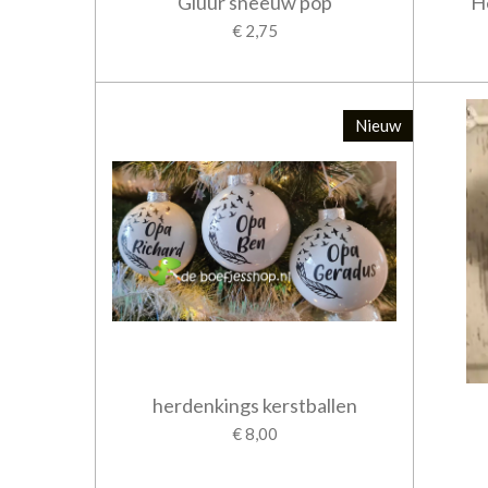
Gluur sneeuw pop
H
€ 2,75
Nieuw
herdenkings kerstballen
€ 8,00