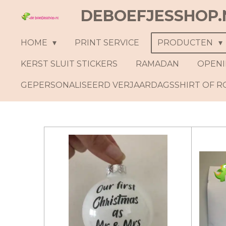
DEBOEFJESSHOP.
Ga
direct
naar
HOME
PRINT SERVICE
PRODUCTEN
de
KERST SLUIT STICKERS
RAMADAN
OPENI
hoofdinhoud
GEPERSONALISEERD VERJAARDAGSSHIRT OF 