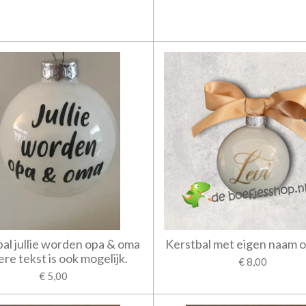
al jullie worden opa & oma
Kerstbal met eigen naam o
re tekst is ook mogelijk.
€ 8,00
€ 5,00