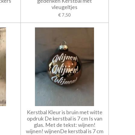
ckers
gedenken Kerstbal met
vleugeltjes
€ 7,50
Kerstbal Kleur is bruin met witte
opdruk De kerstbal is 7 cm Is van
glas. Met de tekst: wijnen!
wijnen! wijnenDe kerstbal is 7 cm