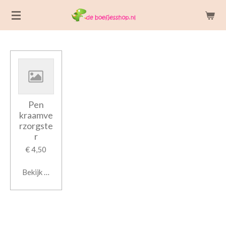
Ga
direct
naar
de
hoofdinhoud
Pen
kraamve
rzorgste
r
€ 4,50
Bekijk details