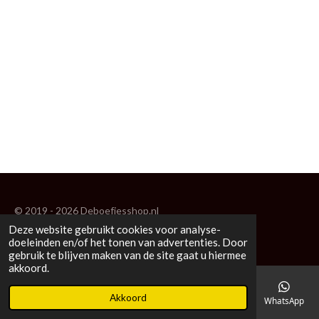
© 2019 - 2026 Deboefjesshop.nl
Deze website gebruikt cookies voor analyse-
Powered by
JouwWeb
doeleinden en/of het tonen van advertenties. Door
gebruik te blijven maken van de site gaat u hiermee
akkoord.
Akkoord
E-mailadres
Telefoonnummer
Kaart
Facebook
WhatsApp