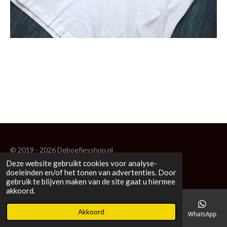
© 2019 - 2026 Deboefjesshop.nl
Deze website gebruikt cookies voor analyse-
Powered by
JouwWeb
doeleinden en/of het tonen van advertenties. Door
gebruik te blijven maken van de site gaat u hiermee
akkoord.
Akkoord
E-mailadres
Telefoonnummer
Kaart
Facebook
WhatsApp