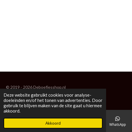
© 2019 - 2026 Deboefjesshop.nl
Deze website gebruikt cookies voor analyse-
Powered by
JouwWeb
doeleinden en/of het tonen van advertenties. Door
gebruik te blijven maken van de site gaat u hiermee
akkoord.
Akkoord
E-mailadres
Telefoonnummer
Kaart
Facebook
WhatsApp