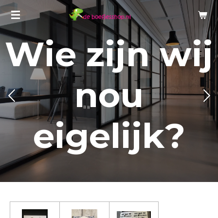
Ga
direct
naar
Wie zijn wij
de
hoofdinhoud
nou
eigelijk?