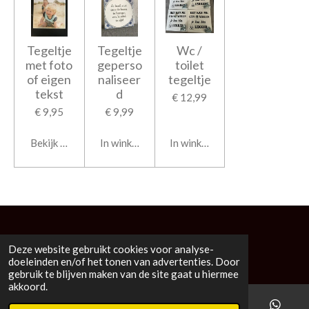
Tegeltje
Tegeltje
Wc /
met foto
geperso
toilet
of eigen
naliseer
tegeltje
tekst
d
€ 12,99
€ 9,95
€ 9,99
Bekijk details
In winkelwagen
In winkelwagen
© 2019 - 2026 Deboefjesshop.nl
Deze website gebruikt cookies voor analyse-
Powered by
JouwWeb
doeleinden en/of het tonen van advertenties. Door
gebruik te blijven maken van de site gaat u hiermee
akkoord.