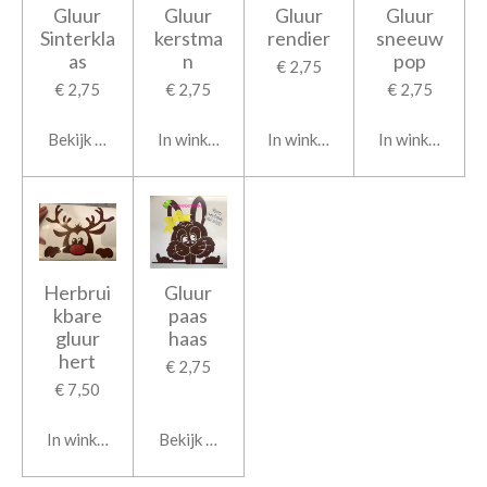
Gluur
Gluur
Gluur
Gluur
Sinterkla
kerstma
rendier
sneeuw
as
n
pop
€ 2,75
€ 2,75
€ 2,75
€ 2,75
Bekijk details
In winkelwagen
In winkelwagen
In winkelwage
Herbrui
Gluur
kbare
paas
gluur
haas
hert
€ 2,75
€ 7,50
In winkelwagen
Bekijk details