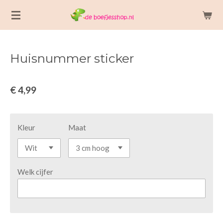
Ga
direct
naar
de
Huisnummer sticker
hoofdinhoud
€ 4,99
Kleur
Maat
Welk cijfer