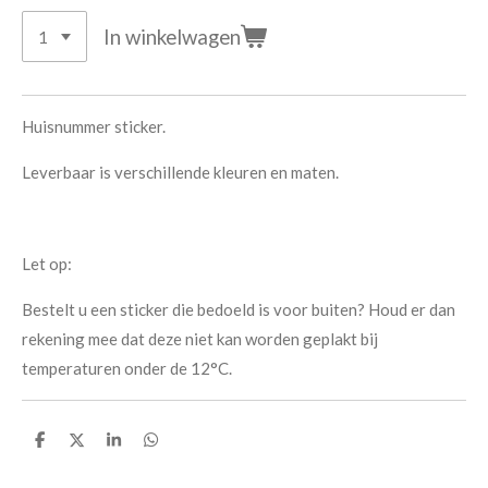
In winkelwagen
Huisnummer sticker.
Leverbaar is verschillende kleuren en maten.
Let op:
Bestelt u een sticker die bedoeld is voor buiten? Houd er dan
rekening mee dat deze niet kan worden geplakt bij
temperaturen onder de 12°C.
D
D
S
D
e
e
h
e
l
e
a
l