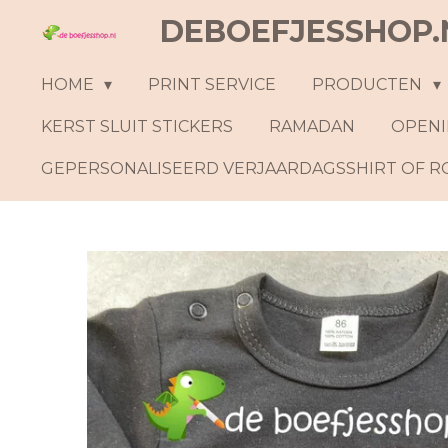
DEBOEFJESSHOP.
Ga
direct
naar
HOME
PRINT SERVICE
PRODUCTEN
de
KERST SLUIT STICKERS
RAMADAN
OPENI
hoofdinhoud
GEPERSONALISEERD VERJAARDAGSSHIRT OF 