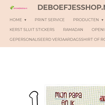
DEBOEFJESSHOP.
Ga
direct
naar
HOME
PRINT SERVICE
PRODUCTEN
de
KERST SLUIT STICKERS
RAMADAN
OPENI
hoofdinhoud
GEPERSONALISEERD VERJAARDAGSSHIRT OF 