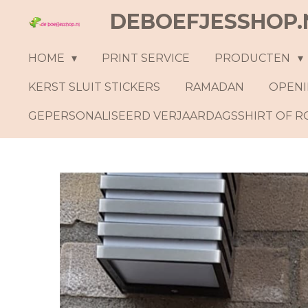
DEBOEFJESSHOP.
Ga
direct
naar
HOME
PRINT SERVICE
PRODUCTEN
de
KERST SLUIT STICKERS
RAMADAN
OPENI
hoofdinhoud
GEPERSONALISEERD VERJAARDAGSSHIRT OF 