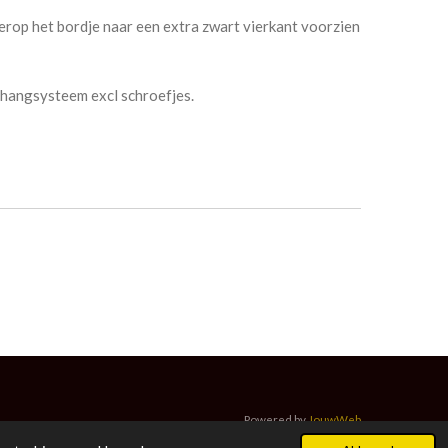
 erop het bordje naar een extra zwart vierkant voorzien
phangsysteem excl schroefjes.
Powered by
JouwWeb