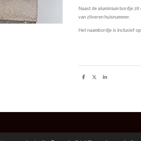
Naast de aluminium bordje zit
van zilveren huisnummer.
Het naambordje is inclusief o
D
D
S
e
e
h
l
e
a
e
l
r
n
e