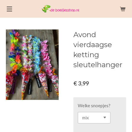
Ga
direct
naar
de
Avond
hoofdinhoud
vierdaagse
ketting
sleutelhanger
€ 3,99
Welke snoepjes?