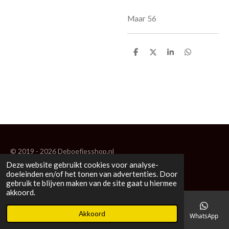
Maar 56
D
D
S
D
e
e
h
e
l
e
a
l
e
l
r
e
n
e
n
© 2019 - 2026 Deboefjesshop.nl
Deze website gebruikt cookies voor analyse-
Powered by
JouwWeb
doeleinden en/of het tonen van advertenties. Door
gebruik te blijven maken van de site gaat u hiermee
akkoord.
Akkoord
E-mailadres
Telefoonnummer
Kaart
Facebook
WhatsApp