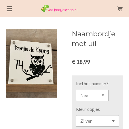
Ga
direct
naar
de
Naambordje
hoofdinhoud
met uil
€ 18,99
Incl huisnummer?
Kleur dopjes