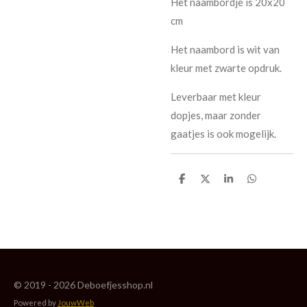
Het naambordje is 20x20
cm
Het naambord is wit van
kleur met zwarte opdruk.
Leverbaar met kleur
dopjes, maar zonder
gaatjes is ook mogelijk.
D
D
S
D
e
e
h
e
l
e
a
l
e
l
r
e
n
e
n
© 2019 - 2026 Deboefjesshop.nl
Powered by
JouwWeb