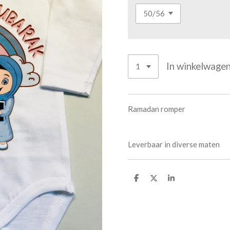
In winkelwage
Ramadan romper
Leverbaar in diverse maten
D
D
S
e
e
h
l
e
a
e
l
r
n
e