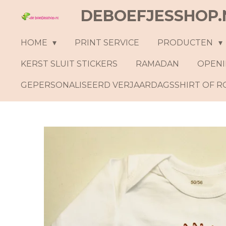
DEBOEFJESSHOP.
Ga
direct
naar
HOME
PRINT SERVICE
PRODUCTEN
de
KERST SLUIT STICKERS
RAMADAN
OPENI
hoofdinhoud
GEPERSONALISEERD VERJAARDAGSSHIRT OF 