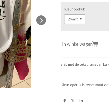
Kleur opdruk
In winkelwagen
Slab met de tekst ramadan kar
Kleur opdruk is zwart maat ook
D
D
S
e
e
h