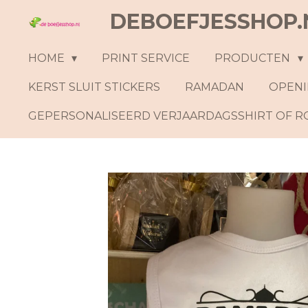
DEBOEFJESSHOP.
Ga
direct
naar
HOME
PRINT SERVICE
PRODUCTEN
de
KERST SLUIT STICKERS
RAMADAN
OPENI
hoofdinhoud
GEPERSONALISEERD VERJAARDAGSSHIRT OF 