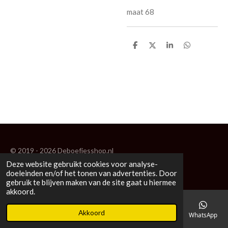
maat 68
D
D
S
D
e
e
h
e
l
e
a
l
e
l
r
e
n
e
n
© 2019 - 2026 Deboefjesshop.nl
Deze website gebruikt cookies voor analyse-
Powered by
JouwWeb
doeleinden en/of het tonen van advertenties. Door
gebruik te blijven maken van de site gaat u hiermee
akkoord.
Akkoord
E-mailadres
Telefoonnummer
Kaart
Facebook
WhatsApp