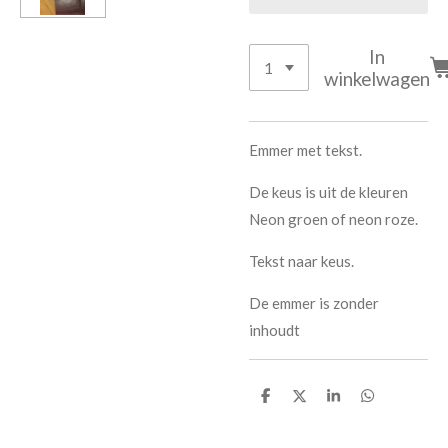
In
winkelwagen
Emmer met tekst.
De keus is uit de kleuren
Neon groen of neon roze.
Tekst naar keus.
De emmer is zonder
inhoudt
D
D
S
D
e
e
h
e
l
e
a
l
e
l
r
e