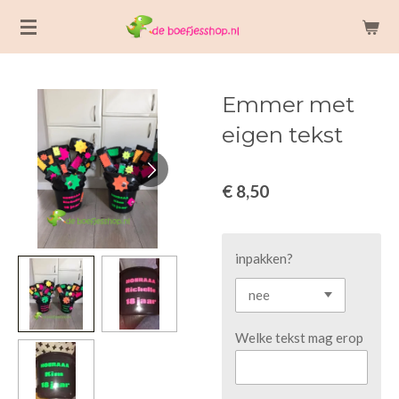
Ga
direct
naar
de
Emmer met
hoofdinhoud
eigen tekst
€ 8,50
inpakken?
Welke tekst mag erop