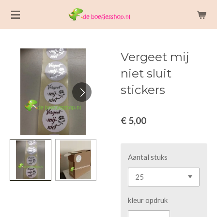
Ga
direct
naar
de
Vergeet mij
hoofdinhoud
niet sluit
stickers
€ 5,00
Aantal stuks
kleur opdruk