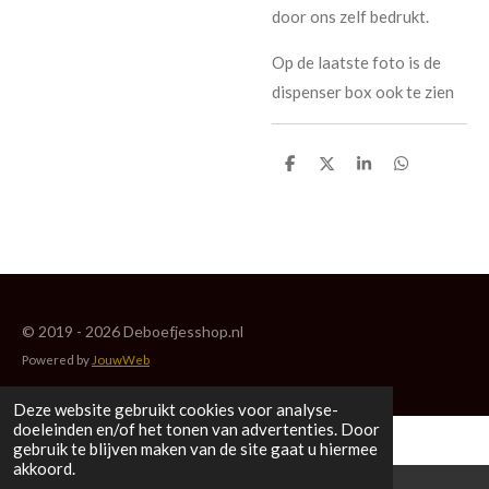
door ons zelf bedrukt.
Op de laatste foto is de
dispenser box ook te zien
D
D
S
D
e
e
h
e
l
e
a
l
e
l
r
e
n
e
n
© 2019 - 2026 Deboefjesshop.nl
Powered by
JouwWeb
Deze website gebruikt cookies voor analyse-
doeleinden en/of het tonen van advertenties. Door
gebruik te blijven maken van de site gaat u hiermee
akkoord.