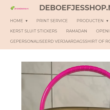
DEBOEFJESSHOP.
Ga
direct
naar
HOME
PRINT SERVICE
PRODUCTEN
de
KERST SLUIT STICKERS
RAMADAN
OPENI
hoofdinhoud
GEPERSONALISEERD VERJAARDAGSSHIRT OF 