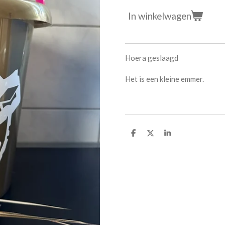
In winkelwagen
Hoera geslaagd
Het is een kleine emmer.
D
D
S
e
e
h
l
e
a
e
l
r
n
e