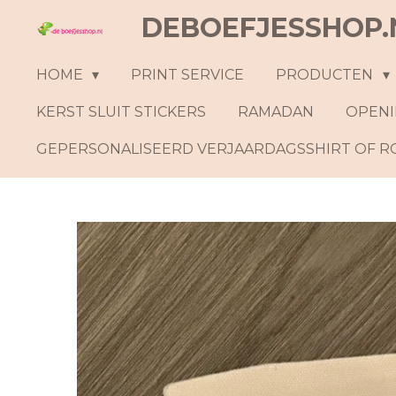
DEBOEFJESSHOP.
Ga
direct
naar
HOME
PRINT SERVICE
PRODUCTEN
de
KERST SLUIT STICKERS
RAMADAN
OPENI
hoofdinhoud
GEPERSONALISEERD VERJAARDAGSSHIRT OF 