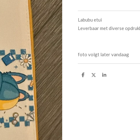
Labubu etui
Leverbaar met diverse opdruk
foto volgt later vandaag
D
D
S
e
e
h
l
e
a
e
l
r
n
e