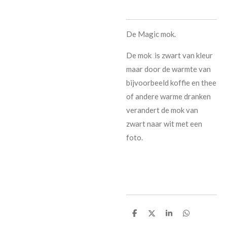
De Magic mok.
De mok is zwart van kleur
maar door de warmte van
bijvoorbeeld koffie en thee
of andere warme dranken
verandert de mok van
zwart naar wit met een
foto.
D
D
S
D
e
e
h
e