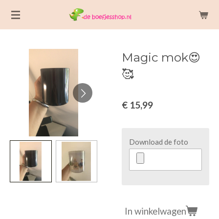
Ga
direct
naar
de
Magic mok😍
hoofdinhoud
🥰
€ 15,99
Download de foto
In winkelwagen