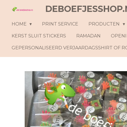
DEBOEFJESSHOP.
Ga
direct
naar
HOME
PRINT SERVICE
PRODUCTEN
de
KERST SLUIT STICKERS
RAMADAN
OPENI
hoofdinhoud
GEPERSONALISEERD VERJAARDAGSSHIRT OF 