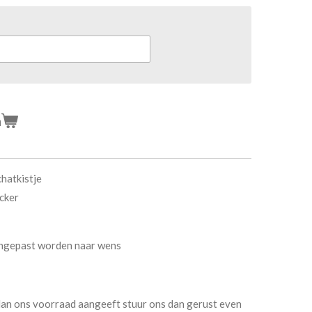
n
chatkistje
icker
aangepast worden naar wens
dan ons voorraad aangeeft stuur ons dan gerust even