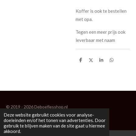
Koffer is ook te bestellen
met opa.
Tegen een meer prijs ook
leverbaar met naam
D
D
S
D
e
e
h
e
l
e
a
l
e
l
r
e
n
e
n
© 2019 - 2026 Deboefjesshop.nl
Deze website gebruikt cookies voor analyse-
Powered by
JouwWeb
doeleinden en/of het tonen van advertenties. Door
gebruik te blijven maken van de site gaat u hiermee
akkoord.