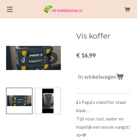
Ga
direct
naar
de
Vis koffer
hoofdinhoud
€ 16,99
In winkelwagen
🎣 Papa’s viskoffer staat
klaar…
Tijd voor rust, water en
hopelijk een mooie vangst!
🐟💙