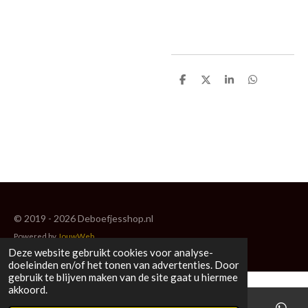
D
D
S
D
e
e
h
e
l
e
a
l
e
l
r
e
n
e
n
© 2019 - 2026 Deboefjesshop.nl
Powered by
JouwWeb
Deze website gebruikt cookies voor analyse-
doeleinden en/of het tonen van advertenties. Door
gebruik te blijven maken van de site gaat u hiermee
akkoord.