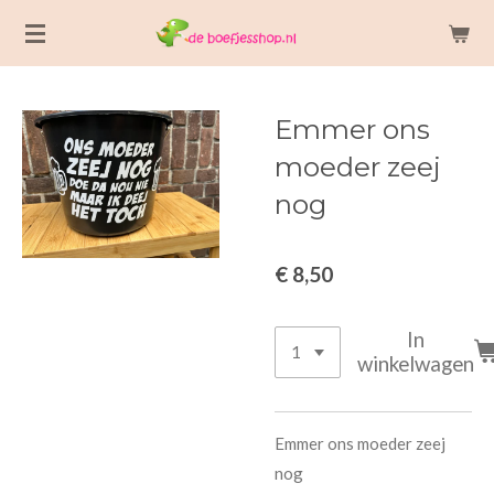
Ga
direct
naar
de
Emmer ons
hoofdinhoud
moeder zeej
nog
€ 8,50
In
winkelwagen
Emmer ons moeder zeej
nog