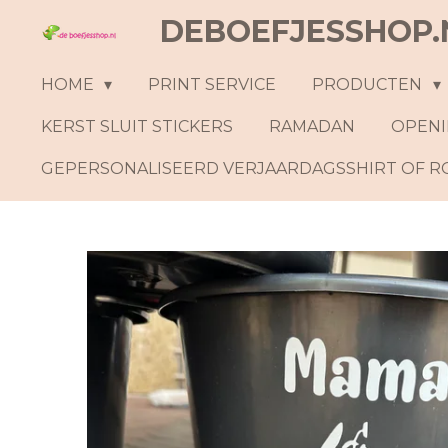
DEBOEFJESSHOP.
Ga
direct
naar
HOME
PRINT SERVICE
PRODUCTEN
de
KERST SLUIT STICKERS
RAMADAN
OPENI
hoofdinhoud
GEPERSONALISEERD VERJAARDAGSSHIRT OF 