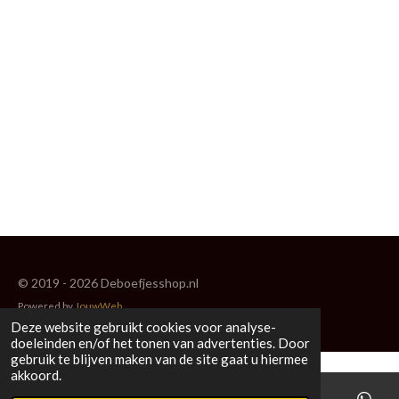
e
l
r
e
n
e
n
© 2019 - 2026 Deboefjesshop.nl
Powered by
JouwWeb
Deze website gebruikt cookies voor analyse-
doeleinden en/of het tonen van advertenties. Door
gebruik te blijven maken van de site gaat u hiermee
akkoord.