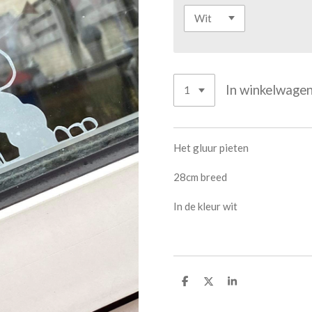
In winkelwage
Het gluur pieten
28cm breed
In de kleur wit
D
D
S
e
e
h
l
e
a