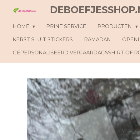
DEBOEFJESSHOP.
Ga
direct
naar
HOME
PRINT SERVICE
PRODUCTEN
de
KERST SLUIT STICKERS
RAMADAN
OPENI
hoofdinhoud
GEPERSONALISEERD VERJAARDAGSSHIRT OF 