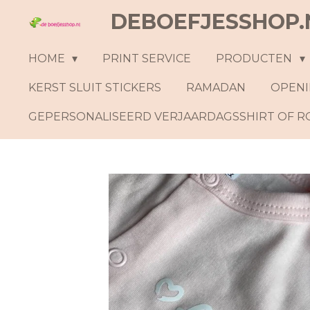
DEBOEFJESSHOP.
Ga
direct
naar
HOME
PRINT SERVICE
PRODUCTEN
de
KERST SLUIT STICKERS
RAMADAN
OPENI
hoofdinhoud
GEPERSONALISEERD VERJAARDAGSSHIRT OF 