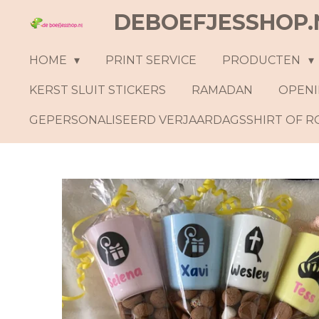
DEBOEFJESSHOP.
Ga
direct
naar
HOME
PRINT SERVICE
PRODUCTEN
de
KERST SLUIT STICKERS
RAMADAN
OPENI
hoofdinhoud
GEPERSONALISEERD VERJAARDAGSSHIRT OF 