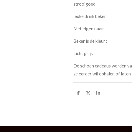
strooigoed
leuke drink beker
Met eigen naam
Beker is de kleur :
Licht grijs
De schoen cadeaus worden van
ze eerder wil ophalen of laten
D
D
S
e
e
h
l
e
a
e
l
r
n
e