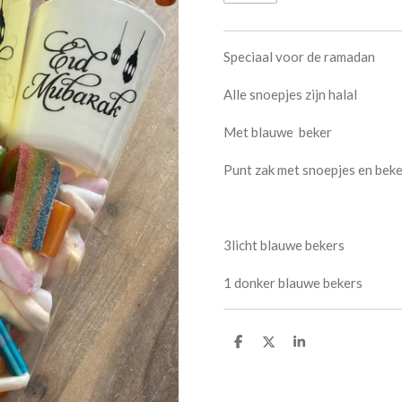
Speciaal voor de ramadan
Alle snoepjes zijn halal
Met blauwe beker
Punt zak met snoepjes en bek
3licht blauwe bekers
1 donker blauwe bekers
D
D
S
e
e
h
l
e
a
e
l
r
n
e