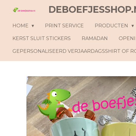
DEBOEFJESSHOP.
Ga
direct
naar
HOME
PRINT SERVICE
PRODUCTEN
de
KERST SLUIT STICKERS
RAMADAN
OPENI
hoofdinhoud
GEPERSONALISEERD VERJAARDAGSSHIRT OF 