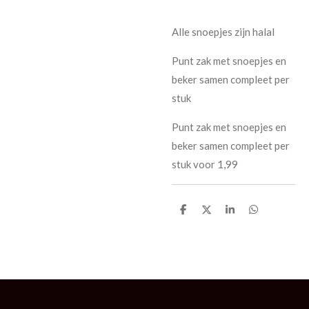
Alle snoepjes zijn halal
Punt zak met snoepjes en
beker samen compleet per
stuk
Punt zak met snoepjes en
beker samen compleet per
stuk voor 1,99
D
D
S
D
e
e
h
e
l
e
a
l
e
l
r
e
n
e
n