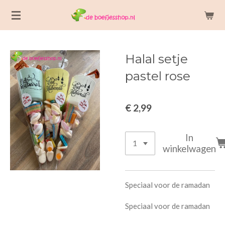
Ga
direct
naar
de
Halal setje
hoofdinhoud
pastel rose
€ 2,99
In
winkelwagen
Speciaal voor de ramadan
Speciaal voor de ramadan