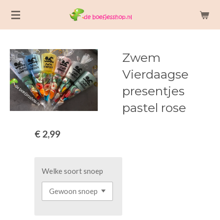
Ga
direct
naar
de
Zwem
hoofdinhoud
Vierdaagse
presentjes
pastel rose
€ 2,99
Welke soort snoep