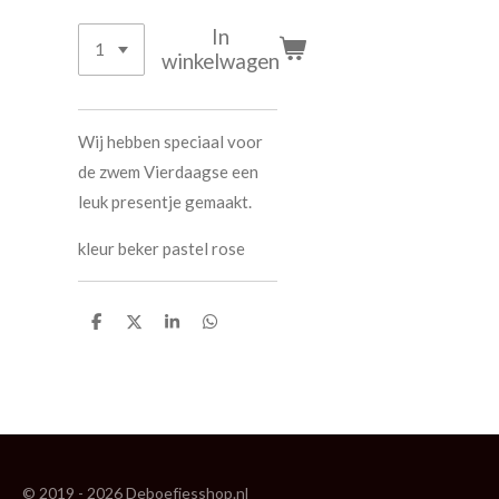
In
winkelwagen
Wij hebben speciaal voor
de zwem Vierdaagse een
leuk presentje gemaakt.
kleur beker pastel rose
D
D
S
D
e
e
h
e
l
e
a
l
e
l
r
e
n
e
n
© 2019 - 2026 Deboefjesshop.nl