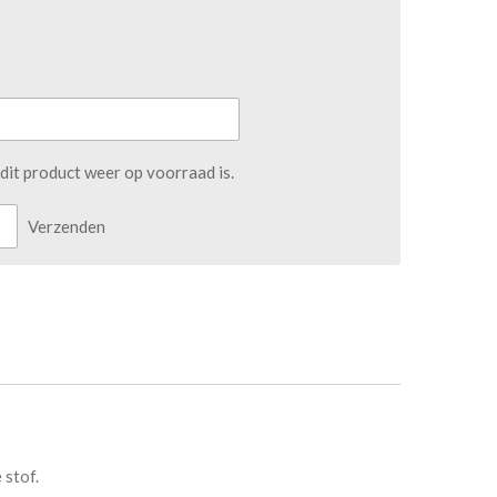
it product weer op voorraad is.
Verzenden
 stof.