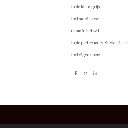
In de kleur grijs
Incl mooie veer.
naam in het wit
In de pieten muts zit elastiek d
Incl eigen naam.
D
D
S
e
e
h
l
e
a
e
l
r
n
e