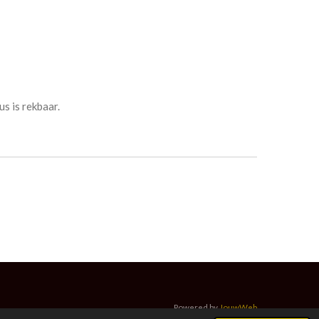
us is rekbaar.
Powered by
JouwWeb