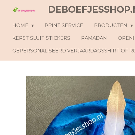
DEBOEFJESSHOP.
Ga
direct
naar
HOME
PRINT SERVICE
PRODUCTEN
de
KERST SLUIT STICKERS
RAMADAN
OPENI
hoofdinhoud
GEPERSONALISEERD VERJAARDAGSSHIRT OF 