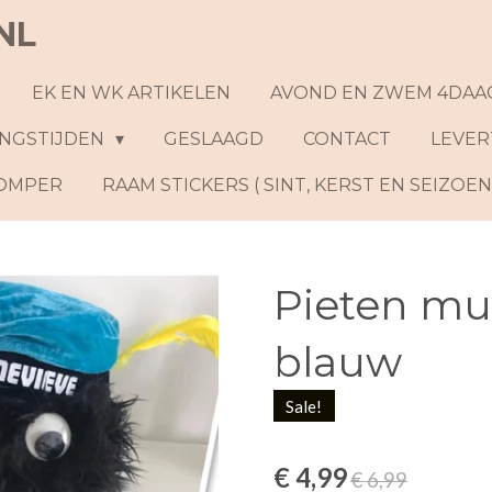
NL
EK EN WK ARTIKELEN
AVOND EN ZWEM 4DAA
NGSTIJDEN
GESLAAGD
CONTACT
LEVER
ROMPER
RAAM STICKERS ( SINT, KERST EN SEIZOE
Pieten mu
blauw
Sale!
€ 4,99
€ 6,99