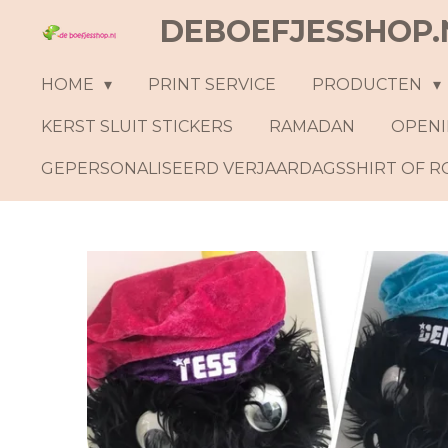
DEBOEFJESSHOP.
Ga
direct
naar
HOME
PRINT SERVICE
PRODUCTEN
de
KERST SLUIT STICKERS
RAMADAN
OPENI
hoofdinhoud
GEPERSONALISEERD VERJAARDAGSSHIRT OF 