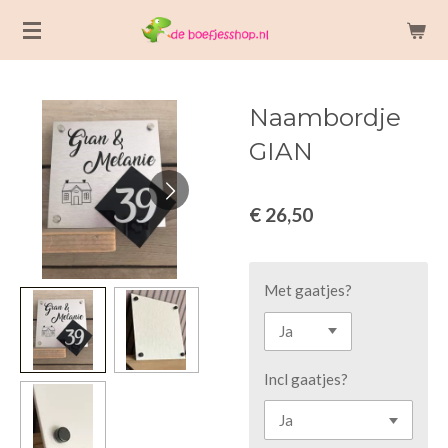
Ga
direct
naar
de
Naambordje
hoofdinhoud
GIAN
€ 26,50
Met gaatjes?
Incl gaatjes?