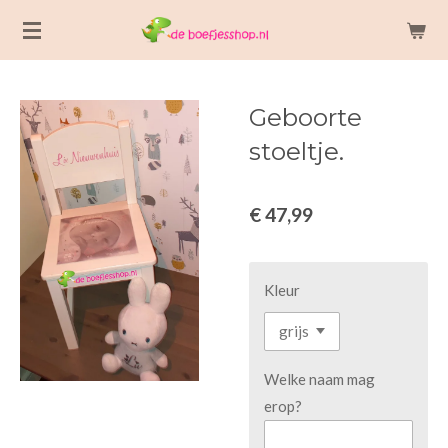
Ga
direct
naar
de
Geboorte
hoofdinhoud
stoeltje.
€ 47,99
Kleur
Welke naam mag
erop?