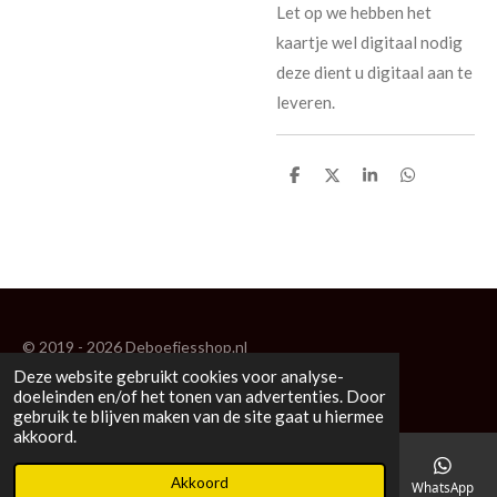
Let op we hebben het
kaartje wel digitaal nodig
deze dient u digitaal aan te
leveren.
D
D
S
D
e
e
h
e
l
e
a
l
e
l
r
e
n
e
n
© 2019 - 2026 Deboefjesshop.nl
Deze website gebruikt cookies voor analyse-
Powered by
JouwWeb
doeleinden en/of het tonen van advertenties. Door
gebruik te blijven maken van de site gaat u hiermee
akkoord.
Akkoord
E-mailadres
Telefoonnummer
Kaart
Facebook
WhatsApp