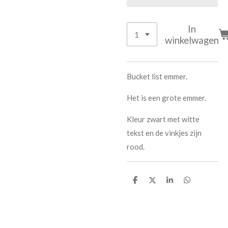
In
winkelwagen
Bucket list emmer.
Het is een grote emmer.
Kleur zwart met witte
tekst en de vinkjes zijn
rood.
D
D
S
D
e
e
h
e
l
e
a
l
e
l
r
e
n
e
n