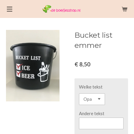
Ga
direct
naar
de
Bucket list
hoofdinhoud
emmer
€ 8,50
Welke tekst
Andere tekst