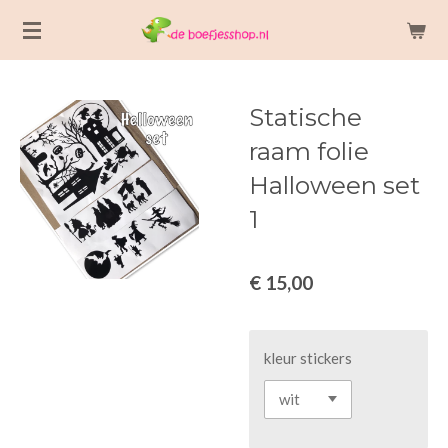
Ga
direct
naar
de
Statische
hoofdinhoud
raam folie
Halloween set
1
€ 15,00
kleur stickers